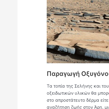
Άρη
Παραγωγή Οξυγόνου
Τα τοπία της Σελήνης και το
οξειδωτικών υλικών θα μπορ
στο απροστάτευτο δέρμα είτ
αναζήτηση ζωής στον Άρη, μι