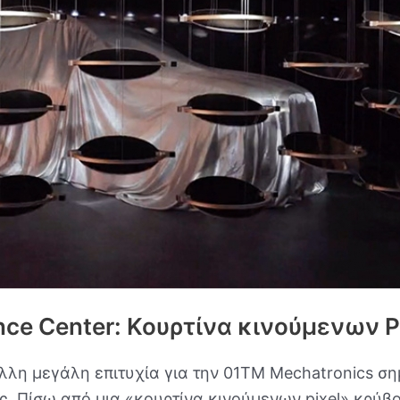
ce Center: Κουρτίνα κινούμενων P
λη μεγάλη επιτυχία για την 01TM Mechatronics σ
ης. Πίσω από μια «κουρτίνα κινούμενων pixel» κρύβ