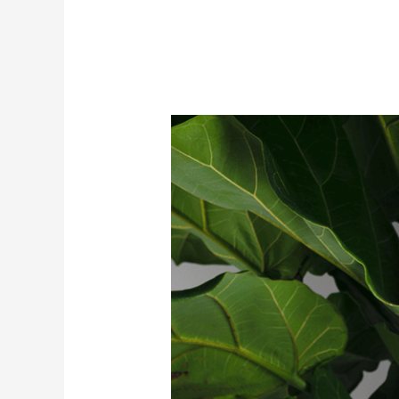
Ατελιέ
Morphology
:
Βιοφιλικές
δημιουργίες