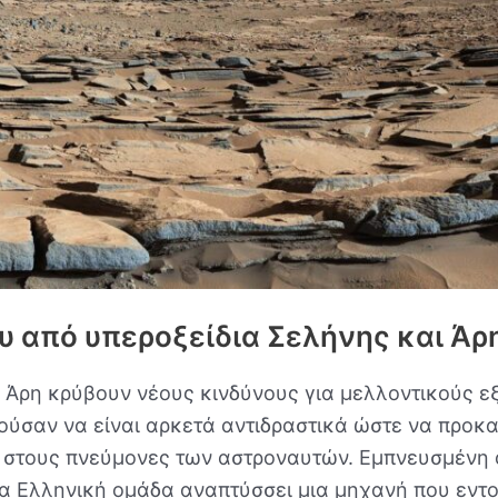
 από υπεροξείδια Σελήνης και Άρ
υ Άρη κρύβουν νέους κινδύνους για μελλοντικούς ε
ούσαν να είναι αρκετά αντιδραστικά ώστε να προκ
ε στους πνεύμονες των αστροναυτών. Εμπνευσμένη
α Ελληνική ομάδα αναπτύσσει μια μηχανή που εντοπ