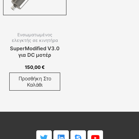
Ενσωματωμένος
ελεγκτής σε κινητήρα
SuperModified V3.0
για DC μοτέρ
150,00
€
Προσθήκη Στο
Καλάθι
T
L
S
Y