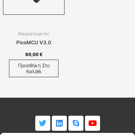
Μικροελεγκτές
PicoMCU V3.0
60,00
€
Προσθήκη Στο
Καλάθι
T
L
S
Y
w
i
k
o
i
n
y
u