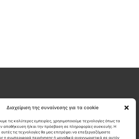
9, 13562
Διαχείριση της συναίνεσης για τα cookie
, Ελλάδα
ουμε τις καλύτερες εμπειρίες, χρησιμοποιούμε τεχνολογίες όπως τα
την αποθήκευση ή/και την πρόσβαση σε πληροφορίες συσκευής. Η
 αυτές τις τεχνολογίες θα μας επιτρέψει να επεξεργαζόμαστε
dot)com
ς η συμπεριφορά περιήγησης ή μοναδικά αναγνωριστικά σε αυτόν