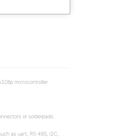
328p microcontroller.
connectors or solderpads.
such as uart, RS-485, I2C,