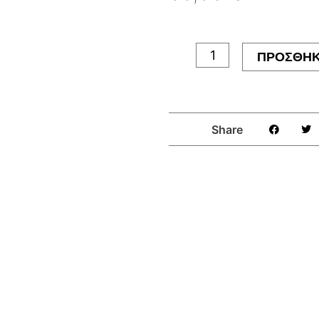
PicoMCU
V3.0
ΠΡΟΣΘΉΚ
ποσότητα
Share