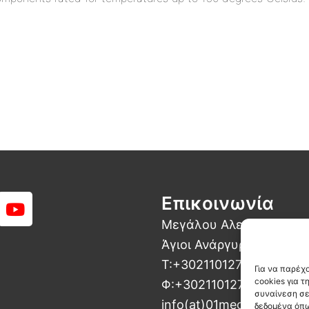
Y
Επικοινωνία
o
Μεγάλου Αλεξάνδρου 16
u
Άγιοι Ανάργυροι, Αθήνα
t
Τ:+302110127292
u
Για να παρέχ
b
cookies για 
Φ:+302110127293
συναίνεση σε
e
info(at)01mechatronics(
δεδομένα όπω