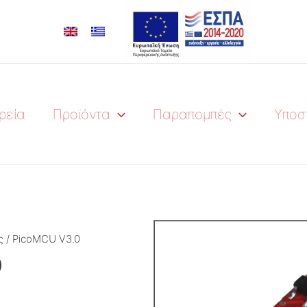
ρεία
Προϊόντα
Παραπομπές
Υποσ
ς
/ PicoMCU V3.0
0