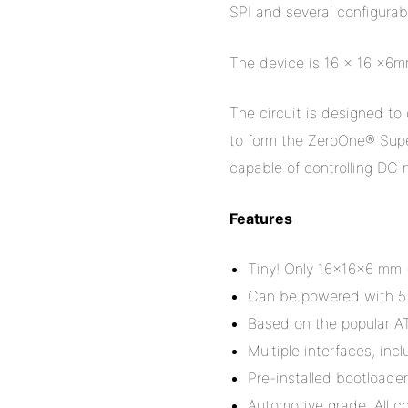
SPI and several configurabl
The device is 16 x 16 x6m
The circuit is designed 
to form the ZeroOne® Super
capable of controlling DC 
Features
Tiny! Only 16x16x6 mm (
Can be powered with 5 
Based on the popular A
Multiple interfaces, inc
Pre-installed bootloade
Automotive grade. All c