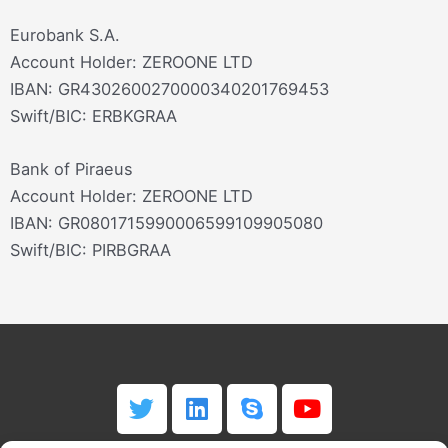
Eurobank S.A.
Account Holder: ZEROONE LTD
IBAN: GR4302600270000340201769453
Swift/BIC: ΕRBKGRAA
Bank of Piraeus
Account Holder: ZEROONE LTD
IBAN: GR0801715990006599109905080
Swift/BIC: PIRBGRAA
T
L
S
Y
w
i
k
o
i
n
y
u